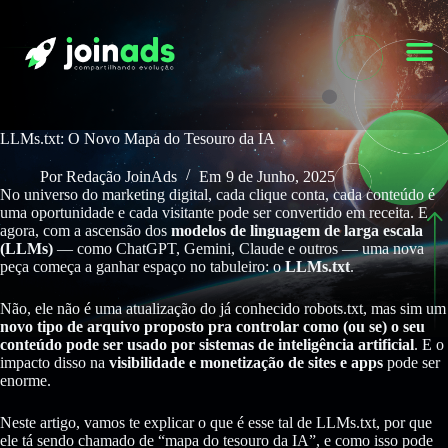
LLMs.txt: O Novo Mapa do Tesouro da IA
Por
Redação JoinAds
Em
9 de Junho, 2025
No universo do marketing digital, cada clique conta, cada conteúdo é
uma oportunidade e cada visitante pode ser convertido em receita. E
agora, com a ascensão dos
modelos de linguagem de larga escala
(LLMs)
— como ChatGPT, Gemini, Claude e outros — uma nova
peça começa a ganhar espaço no tabuleiro: o
LLMs.txt
.
Não, ele não é uma atualização do já conhecido robots.txt, mas sim um
novo tipo de arquivo proposto pra controlar como (ou se) o seu
conteúdo pode ser usado por sistemas de inteligência artificial
. E o
impacto disso na
visibilidade e monetização de sites e apps
pode ser
enorme.
Neste artigo, vamos te explicar o que é esse tal de LLMs.txt, por que
ele tá sendo chamado de “mapa do tesouro da IA”, e como isso pode