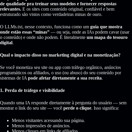
de qualidade pra treinar seus modelos e fornecer respostas
relevantes.
E os sites com conteúdo original, confiável e bem
estruturado são vistos como verdadeiras minas de ouro.
O LLMs.txt, nesse contexto, funciona como um
guia que mostra
onde estão essas “minas”
— ou seja, onde as IAs podem cavar (usar
o conteúdo) e onde não podem. É literalmente
um mapa do tesouro
digital
.
Qual o impacto disso no marketing digital e na monetização?
Se você monetiza seu site ou app com tráfego orgânico, anúncios
programáticos ou afiliados, o uso (ou abuso) do seu conteúdo por
sistemas de IA
pode afetar diretamente a sua receita
.
1. Perda de tráfego e visibilidade
Quando uma IA responde diretamente à pergunta do usuário — sem
mostrar o link do seu site — você
perde o clique
. Isso significa:
Menos visitantes acessando sua página.
Menos impressões de anúncios.
Menos cliques em links de afiliados.